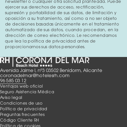
newsletter o cualquier otra solicitud planteada. Puede
ejercer sus derechos de acceso, rectificación,
supresión y portabilidad de sus datos, de limitación y
oposición a su tratamiento, así como a no ser objeto
de decisiones basadas únicamente en el tratamiento
automatizado de sus datos, cuando procedan, en la
dirección de correo electrónico. Le recomendamos
que lea la política de privacidad antes de
proporcionarnos sus datos personales.
Avenida Jaime I, nº3 03502 Benidorm, Alicante
coronadelmar@hotelesrh.com
96 585 03 12
Ventajas web oficial
Seguro Asistencia Médica
Aviso legal
Condiciones de uso
Política de privacidad
Preguntas frecuentes
Código Cliente RH
Política de cookies