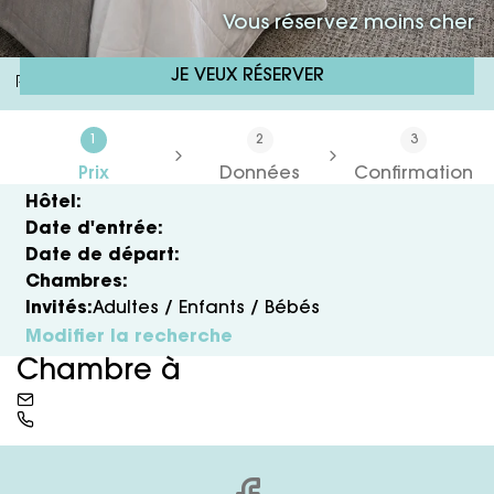
Vous réservez moins cher
JE VEUX RÉSERVER
RH Corona Del Mar
Vous Réservez Moins Cher
/
1
2
3
Prix
Données
Confirmation
Hôtel:
Date d'entrée:
Date de départ:
Chambres:
Invités:
Adultes /
Enfants /
Bébés
Modifier la recherche
Chambre à